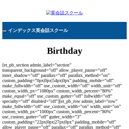
インデックス英会話スクール
Birthday
[et_pb_section admin_label=”section”
transparent_background=”off” allow_player_pause=”off”
inner_shadow=”off” parallax=”off” parallax_method=”on”
custom_padding=”0px|0px|54px|0px” padding_mobile=”off”
make_fullwidth=”off” use_custom_width=”off” width_unit=”off”
custom_width_px=”1080px” custom_width_percent=”80%”
make_equal=”off” use_custom_gutter=”off” fullwidth=”off”
specialty=”off” disabled=”off”][et_pb_row admin_label=”row”
make_fullwidth=”off” use_custom_width=”on” width_unit=”on”
custom_width_px=”1000px” custom_width_percent=”80%”
use_custom_gutter=”off” gutter_width=”3″
custom_padding=”22px|0px|27px|0px” padding_mobile=”off”
allow_player_pause=”off” parallax=”off” parallax_method=”off”