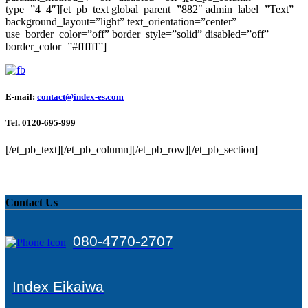
type=”4_4″][et_pb_text global_parent=”882″ admin_label=”Text”
background_layout=”light” text_orientation=”center”
use_border_color=”off” border_style=”solid” disabled=”off”
border_color=”#ffffff”]
E-mail:
contact@index-es.com
Tel. 0120-695-999
[/et_pb_text][/et_pb_column][/et_pb_row][/et_pb_section]
Easy Softonic
Contact Us
080-4770-2707
Index Eikaiwa